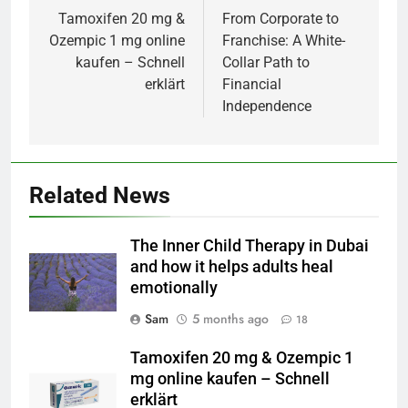
navigation
Tamoxifen 20 mg &
From Corporate to
Ozempic 1 mg online
Franchise: A White-
kaufen – Schnell
Collar Path to
erklärt
Financial
Independence
Related News
The Inner Child Therapy in Dubai
and how it helps adults heal
emotionally
Sam
5 months ago
18
Tamoxifen 20 mg & Ozempic 1
mg online kaufen – Schnell
erklärt