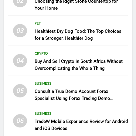
02
Choosing the Right Stone Countertop for
Your Home
PET
03
Healthiest Dry Dog Food: The Top Choices
for a Stronger, Healthier Dog
CRYPTO
04
Buy And Sell Crypto in South Africa Without
Overcomplicating the Whole Thing
BUSINESS
05
Consult a True Demo Account Forex
Specialist Using Forex Trading Demo
Solutions
BUSINESS
06
TradeW Mobile Experience Review for Android
and iOS Devices