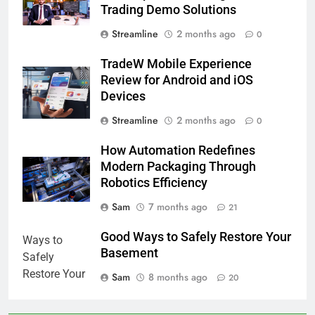
Trading Demo Solutions
Streamline
2 months ago
0
TradeW Mobile Experience
Review for Android and iOS
Devices
Streamline
2 months ago
0
How Automation Redefines
Modern Packaging Through
Robotics Efficiency
Sam
7 months ago
21
Good Ways to Safely Restore Your
Basement
Sam
8 months ago
20