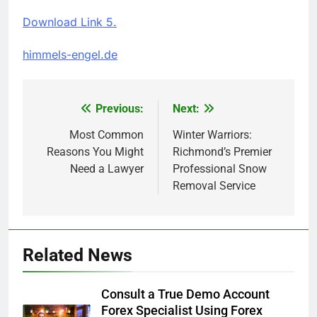
Download Link 5.
himmels-engel.de
Previous:
Next:
Post
navigation
Most Common
Winter Warriors:
Reasons You Might
Richmond’s Premier
Need a Lawyer
Professional Snow
Removal Service
Related News
Consult a True Demo Account
Forex Specialist Using Forex